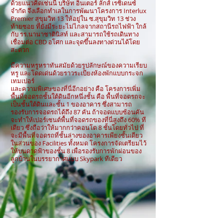
ด้วยแนวคิดเช่นนี้ บริษัท อินเตอร์ ลักส์ เรซิเดนซ์
จำกัด จึงเลือกทำเลในการพัฒนาโครงการ Interlux
Premier สุขุมวิท 13 ให้อยู่ใน ซ.สุขุมวิท 13 ช่วง
ท้ายซอย ที่ยังมีระยะไม่ไกลจากสถานีรถไฟฟ้า ใกล้
กับ รร.นานาชาตินิสท์ และสามารถใช้รถเดินทาง
เชื่อมต่อ CBD อโศก และจุดขึ้นลงทางด่วนได้โดย
สะดวก
มีความหรูหราทันสมัยด้วยรูปลักษณ์ของความเรียบ
หรู และโดดเด่นด้วยราวระเบียงห้องพักแบบกระจก
เทมเปอร์
และความพิเศษของที่นี่อีกอย่าง คือ โครงการเพิ่ม
พื้นที่จอดรถชั้นใต้ดินอีกหนึ่งชั้น คือ พื้นที่จอดรถจะ
เป็นชั้นใต้ดินและชั้น 1 ของอาคาร ซึ่งสามารถ
รองรับการจอดรถได้ถึง 87 คัน ถ้าจอดแบบซ้อนคัน
จะทำให้เปอร์เซนต์พื้นที่จอดรถของที่นี่สูงถึง 60% ที
เดียว ซึ่งถือว่าให้มากกว่าคอนโด 8 ชั้นโดยทั่วไป ที่
จะมีพื้นที่จอดรถที่ชั้นล่างของอาคารเพียงชั้นเดียว
ในส่วนของ Facilities ทั้งหมด โครงการจัดเตรียมไว้
ให้บนดาดฟ้าของชั้น 8 เพื่อรองรับการพักผ่อนของ
ลูกบ้านในบรรยากาศแบบ Skypark ทีเดียว