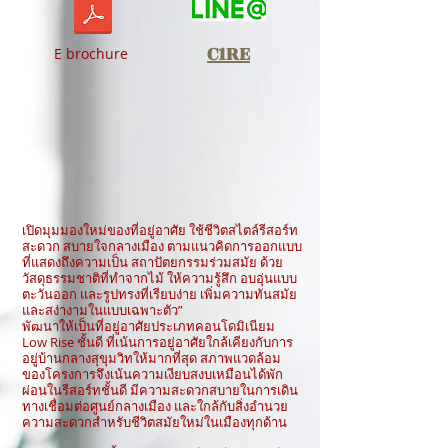
C1RE
E brochure
เปิดมุมมองใหม่ของที่อยู่อาศัย ใช้ชีวิตสไตล์รีสอร์ท
สะดวก สบายใจกลางเมือง ตามแนวคิดการออกแบบ
ที่แสดงถึงความเป็น สถาปัตยกรรมร่วมสมัย ด้วย
วัสดุธรรมชาติที่ทำจากไม้ ให้ความรู้สึก อบอุ่นแบบ
ตะวันออก และรูปทรงที่เรียบง่าย เพิ่มความทันสมัย
และสง่างามในแบบเฉพาะตัว”
พัฒนาให้เป็นที่อยู่อาศัยประเภทคอนโดมิเนียม
Low Rise ชั้นดี ที่เน้นการอยู่อาศัยใกล้เคียงกับการ
อยู่บ้านกลางสุขุมวิทให้มากที่สุด สภาพแวดล้อม
ของโครงการจึงเน้นความเงียบสงบเหมือนได้พัก
ผ่อนในรีสอร์ทชั้นดี มีความสะดวกสบายในการเดิน
ทางเชื่อมต่อศูนย์กลางเมือง และใกล้กับสิ่งอำนวย
ความสะดวกสำหรับชีวิตสมัยใหม่ในเมืองทุกด้าน