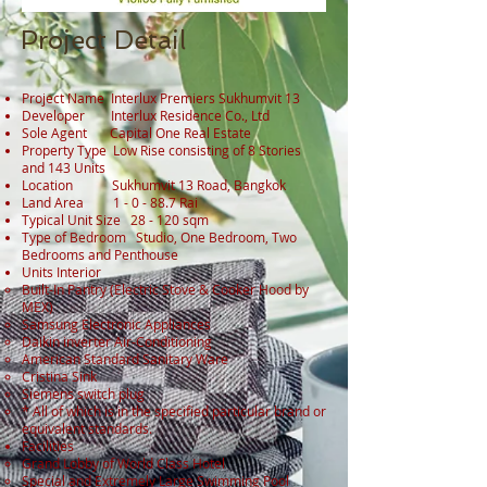
Project Detail
Project Name Interlux Premiers Sukhumvit 13
Developer Interlux Residence Co., Ltd
Sole Agent Capital One Real Estate
Property Type Low Rise consisting of 8 Stories
and 143 Units
Location Sukhumvit 13 Road, Bangkok
Land Area 1 - 0 - 88.7 Rai
Typical Unit Size 28 - 120 sqm
Type of Bedroom Studio, One Bedroom, Two
Bedrooms and Penthouse
Units Interior
Built-In Pantry (Electric Stove & Cooker Hood by
MEX)
Samsung Electronic Appliances
Daikin inverter Air-Conditioning
American Standard Sanitary Ware
Cristina Sink
Siemens switch plug
* All of which is in the specified particular brand or
equivalent standards.
Facilities
Grand Lobby of World Class Hotel
Special and Extremely Large Swimming Pool