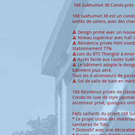
168 Sukhumvit 36 Condo près 
168 Sukhumvit 36 est un condo 
unités de salons, avec des cham
🔺 Design primé avec un nouve
🔺 Niveau supérieur avec hall 
🔺 Résidence privée Petit nomb
Stationnement 77%
🔺Loin du BTS Thonglor à envi
🔺 Accès facile aux routes Suk
🔺 Le bâtiment adopte le design
bâtiment plus aéré.
Tous les 4 ascenseurs de pass
🔺 Sol de salle de bain en marb
168 Résidence privée de class
Condo de luxe de style japonais
ascenseur privé, quelques uni
Faits saillants du projet 168 S
* Le projet utilise des matéria
sanitaires de Toto.
* Distinctif avec une décorati