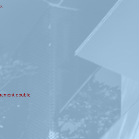
s.
onnement double