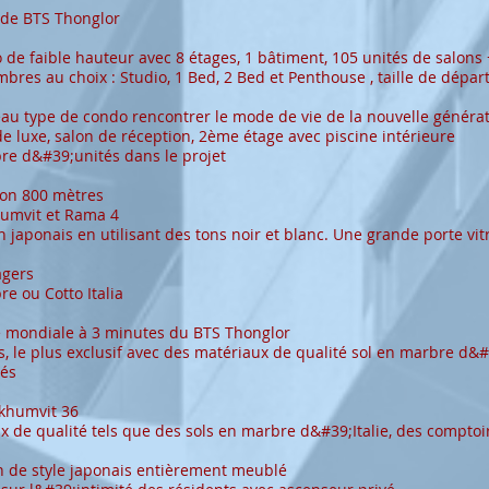
de BTS Thonglor
de faible hauteur avec 8 étages, 1 bâtiment, 105 unités de salons 
bres au choix : Studio, 1 Bed, 2 Bed et Penthouse , taille de dépar
au type de condo rencontrer le mode de vie de la nouvelle généra
de luxe, salon de réception, 2ème étage avec piscine intérieure
re d&#39;unités dans le projet
ron 800 mètres
humvit et Rama 4
 japonais en utilisant des tons noir et blanc. Une grande porte vitr
agers
re ou Cotto Italia
e mondiale à 3 minutes du BTS Thonglor
, le plus exclusif avec des matériaux de qualité sol en marbre d&#3
tés
ukhumvit 36
ux de qualité tels que des sols en marbre d&#39;Italie, des comptoi
on de style japonais entièrement meublé