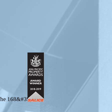
 The 168&#39;s