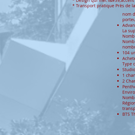
* Design qui met l&#39;accent 
* Transport pratique Près de l
nom d
porteu
Advanc
La sup
Nombr
Nombr
nombr
104 un
Achete
Type d
Studio
1 cham
2 Cham
Penth
Enviro
Nombr
Régio
transp
BTS T