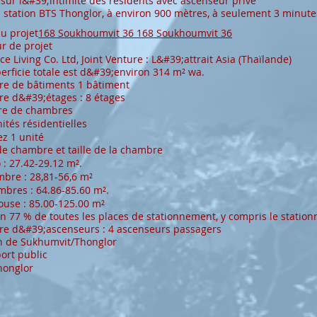
sur l&#39;intimité des résidents avec ascenseur privé
a station BTS Thonglor, à environ 900 mètres, à seulement 3 minute
u projet
168 Soukhoumvit 36 168 Soukhoumvit 36
r de projet
e Living Co. Ltd, Joint Venture : L&#39;attrait Asia (Thaïlande)
erficie totale est d&#39;environ 314 m² wa.
e de bâtiments 1 bâtiment
e d&#39;étages : 8 étages
e de chambres
ités résidentielles
z 1 unité
e chambre et taille de la chambre
 : 27.42-29.12 m².
bre : 28,81-56,6 m²
bres : 64.86-85.60 m².
ouse : 85.00-125.00 m²
n 77 % de toutes les places de stationnement, y compris le stati
e d&#39;ascenseurs : 4 ascenseurs passagers
n de Sukhumvit/Thonglor
ort public
honglor