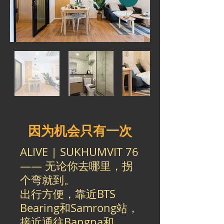
因为机会只有一次
ALIVE | SUKHUMVIT 76
—— 无论你去哪里，拐
个弯就到。
出行方便，靠近BTS
Bearing和Samrong站，
接近通往Bangna和