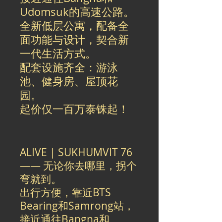
Udomsuk的高速公路。
全新低层公寓，配备全
面功能与设计，契合新
一代生活方式。
配套设施齐全：游泳
池、健身房、屋顶花
园。
起价仅一百万泰铢起！
ALIVE | SUKHUMVIT 76
—— 无论你去哪里，拐个
弯就到。
出行方便，靠近BTS
Bearing和Samrong站，
接近通往Bangna和