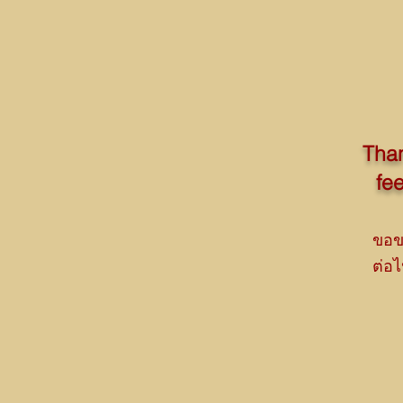
Than
fe
ขอข
ต่อ