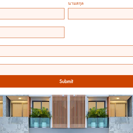
นามสกุล
Submit