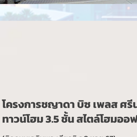
โครงการชญาดา บิซ เพลส ศรีนค
ทาวน์โฮม 3.5 ชั้น สไตล์โฮมออ