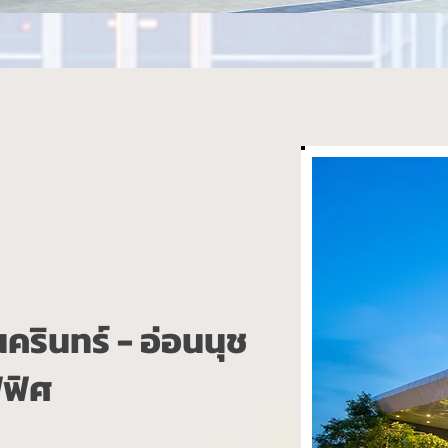
รินทร์ - อ่อนนุช
ฟฟิศ