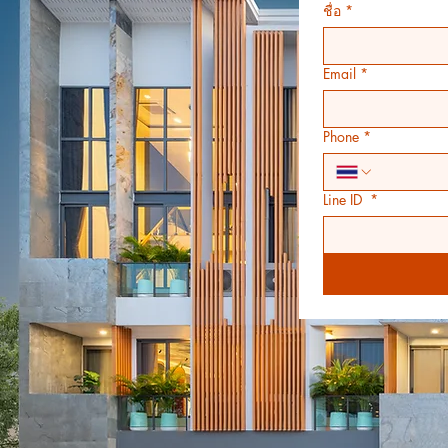
ชื่อ
*
Email
*
Phone
*
Line ID
*